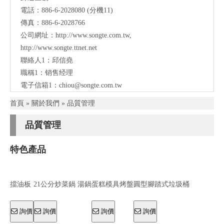
電話：886-6-2028080 (分機11)
絡
傳真：886-6-2028766
公司網址：
http://www.songte.com.tw
,
http://www.songte.ttnet.net
聯絡人1：邱信堯
職稱1：销售经理
電子信箱1：
chiou@songte.com.tw
首頁
»
關於我們
»
品質管理
品質管理
特色產品
擋油板
21公分炒菜鍋 湯鍋
蛋糕模具烤盤
圓型腳踏式垃圾桶
詢價
詢價
詢價
詢價