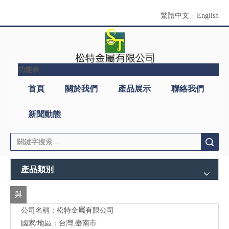
繁體中文
|
English
功能表
搜索
產品類別
與
公司名稱：松特金屬有限公司
我
國家/地區：台灣,臺南市
們
地址：臺南市永康區西勢路588號
聯
郵遞區號：71080
電話：886-6-2028080 (分機11)
絡