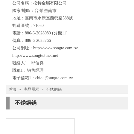
公司名稱：松特金屬有限公司
我
國家/地區：台灣,臺南市
們
地址：臺南市永康區西勢路588號
聯
郵遞區號：71080
電話：886-6-2028080 (分機11)
絡
傳真：886-6-2028766
公司網址：
http://www.songte.com.tw
,
http://www.songte.ttnet.net
聯絡人1：邱信堯
職稱1：销售经理
電子信箱1：
chiou@songte.com.tw
首頁
»
產品展示
»
不銹鋼鍋
不銹鋼鍋
Tel
Email
Call Us
Email