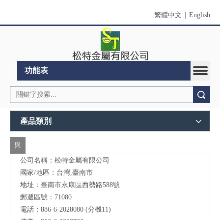
繁體中文
|
English
功能表
搜索
產品類別
與
公司名稱：松特金屬有限公司
我
國家/地區：台灣,臺南市
們
地址：臺南市永康區西勢路588號
聯
郵遞區號：71080
電話：886-6-2028080 (分機11)
絡