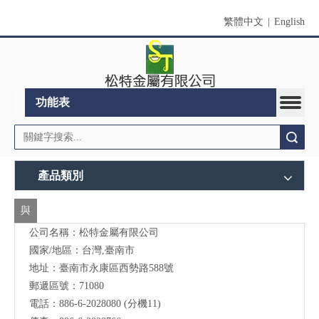
繁體中文
|
English
功能表
搜索
產品類別
與
公司名稱：松特金屬有限公司
我
國家/地區：台灣,臺南市
們
地址：臺南市永康區西勢路588號
聯
郵遞區號：71080
電話：886-6-2028080 (分機11)
絡